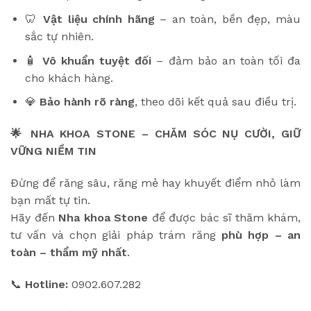
🦷
Vật liệu chính hãng
– an toàn, bền đẹp, màu
sắc tự nhiên.
🧴
Vô khuẩn tuyệt đối
– đảm bảo an toàn tối đa
cho khách hàng.
💎
Bảo hành rõ ràng
, theo dõi kết quả sau điều trị.
🌟 NHA KHOA STONE – CHĂM SÓC NỤ CƯỜI, GIỮ
VỮNG NIỀM TIN
Đừng để răng sâu, răng mẻ hay khuyết điểm nhỏ làm
bạn mất tự tin.
Hãy đến
Nha khoa Stone
để được bác sĩ thăm khám,
tư vấn và chọn giải pháp trám răng
phù hợp – an
toàn – thẩm mỹ nhất
.
📞
Hotline:
0902.607.282