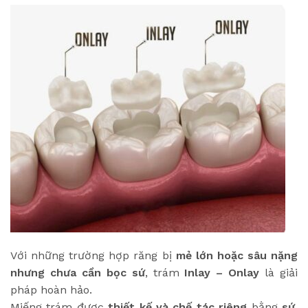
Với những trường hợp răng bị
mẻ lớn hoặc sâu nặng
nhưng chưa cần bọc sứ
, trám
Inlay – Onlay
là giải
pháp hoàn hảo.
Miếng trám được
thiết kế và chế tác riêng
bằng
sứ
,