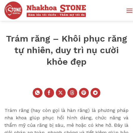
Bỏ
qua
nội
dung
Trám răng – Khôi phục răng
tự nhiên, duy trì nụ cười
khỏe đẹp
Trám răng (hay còn gọi là hàn răng) là phương pháp
nha khoa giúp phục hồi hình dáng, chức năng và
thẩm mỹ của răng bị sâu, mẻ hoặc có khe hở. Đây là
giải pháp an toàn, nhanh chóng và tiết kiệm giúp bảo